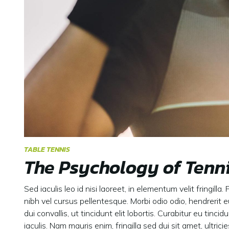
TABLE TENNIS
The Psychology of Tenn
Sed iaculis leo id nisi laoreet, in elementum velit fringill
nibh vel cursus pellentesque. Morbi odio odio, hendrerit 
dui convallis, ut tincidunt elit lobortis. Curabitur eu tinc
iaculis. Nam mauris enim, fringilla sed dui sit amet, ultrici