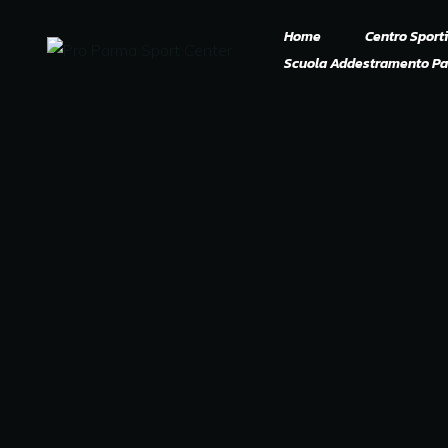
Home
Centro Sport
Scuola Addestramento Pa
Organigramma 2025
Regolamento Palestra
Piscina e Palestra