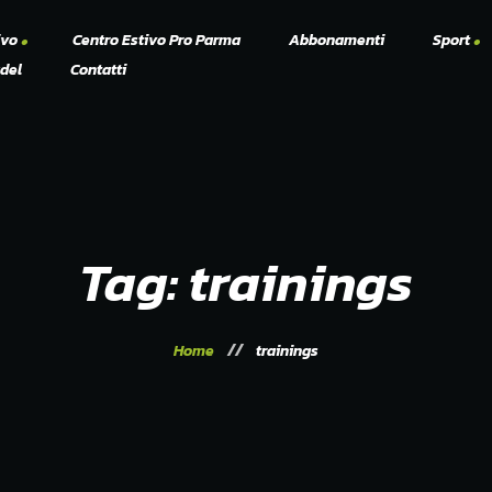
ivo
Centro Estivo Pro Parma
Abbonamenti
Sport
del
Contatti
Padel
Tennis
Tag: trainings
Home
trainings